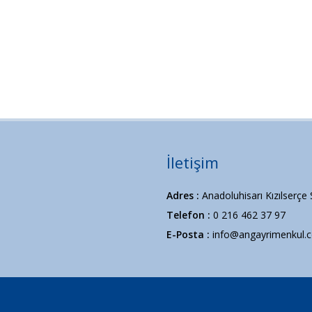
İletişim
Adres :
Anadoluhisarı Kızılserçe
Telefon :
0 216 462 37 97
E-Posta :
info@angayrimenkul.