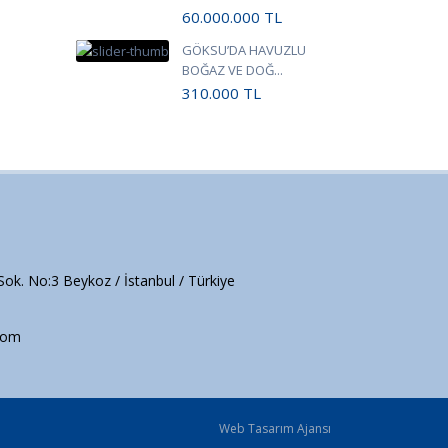
60.000.000
TL
GÖKSU’DA HAVUZLU
BOĞAZ VE DOĞ...
310.000
TL
 Sok. No:3 Beykoz / İstanbul / Türkiye
com
Web Tasarım Ajansı