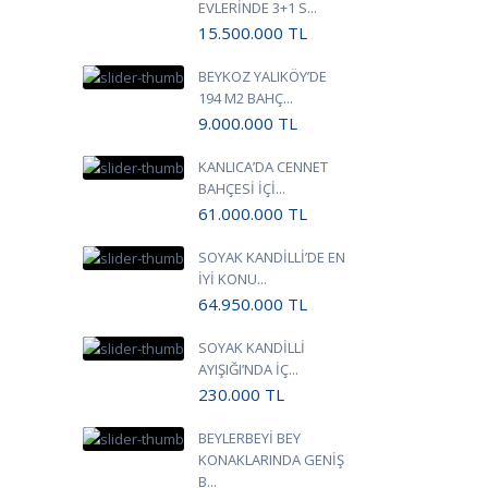
EVLERİNDE 3+1 S...
15.500.000
TL
BEYKOZ YALIKÖY’DE
194 M2 BAHÇ...
9.000.000
TL
KANLICA’DA CENNET
BAHÇESİ İÇİ...
61.000.000
TL
SOYAK KANDİLLİ’DE EN
İYİ KONU...
64.950.000
TL
SOYAK KANDİLLİ
AYIŞIĞI’NDA İÇ...
230.000
TL
BEYLERBEYİ BEY
KONAKLARINDA GENİŞ
B...